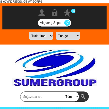
G-6JYPDFS5GS, GT-WP5Q7R6
(0)
(0)
Alışveriş Sepeti