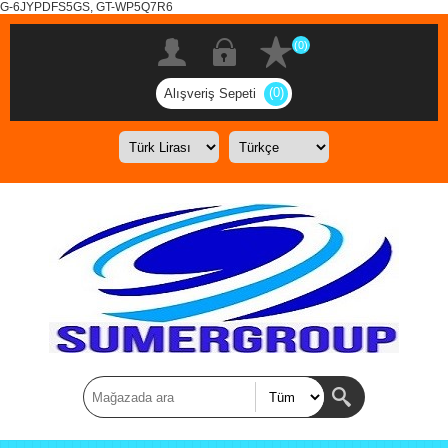
G-6JYPDFS5GS, GT-WP5Q7R6
(0)
(0)
Alışveriş Sepeti