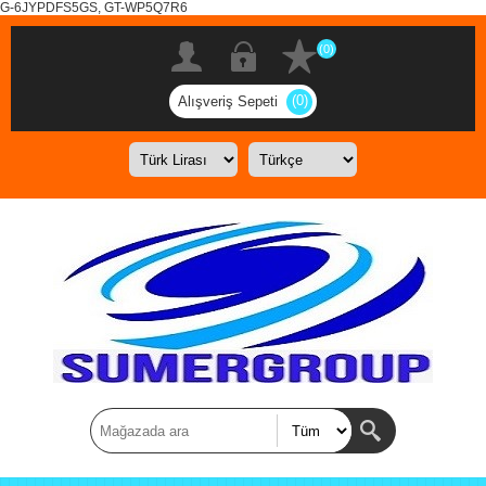
G-6JYPDFS5GS, GT-WP5Q7R6
(0)
(0)
Alışveriş Sepeti