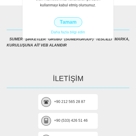
kullanmayı kabul etmiş olursunuz.
HAKKIMIZDA
Tamam
Daha fazla bilgi edin
SUMER ŞİRKETLER GRUBU (SUMERGROUP) TESCİLLİ MARKA,
KURULUŞUNA AİT VEB ALANIDIR
İLETİŞİM
+90 212 565 28 87
+90 (533) 426 51 46